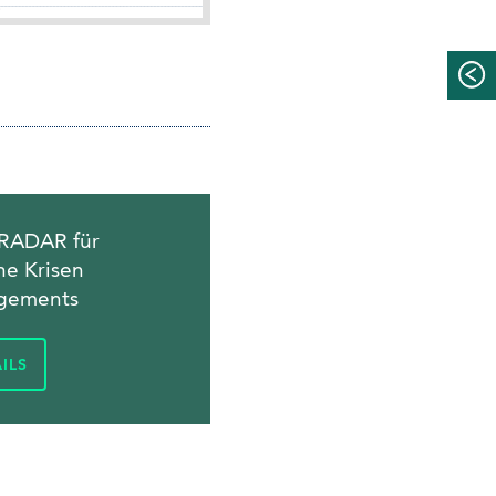
 RADAR für
he Krisen
gements
ILS