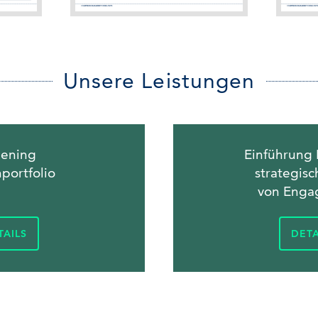
Unsere Leistungen
eening
Einführung
portfolio
strategisc
von Enga
TAILS
DETA